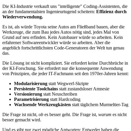
Die KI-Industrie verkauft uns "intelligente" Coding-Assistenten, die
an der fundamentalsten Ingenieurtugend scheitern:
Effizienz durch
Wiederverwendung.
Es ist, als würde Toyota seine Autos am Fließband bauen, aber die
Werkzeuge, die zum Bau jedes Autos nötig sind, jedes Mal von
Grund auf neu erfinden. Kein Autobauer würde so arbeiten. Kein
erfahrener Softwareentwickler würde so arbeiten. Aber die
angeblich fortschrittlichsten Code-Generatoren der Welt tun genau
das.
Die Lösung ist nicht kompliziert. Sie erfordert keine Durchbrüche in
der KI-Forschung. Sie erfordert nur die konsequente Anwendung
von Prinzipien, die jeder IT-Fachmann seit den 1970er-Jahren kennt:
Modularisierung
statt Wegwerf-Skripte
Persistente Toolchains
statt zustandsloser Amnesie
Versionierung
statt Neuschreiben
Parametrisierung
statt Hardcoding
Wachsende Werkzeugkästen
statt täglichem Murmeltier-Tag
Die Frage ist nicht,
ob
es besser geht. Die Frage ist,
warum
es nicht
besser gemacht wird.
Und es gibt nur zwei mögliche Antworten: Entweder haben die