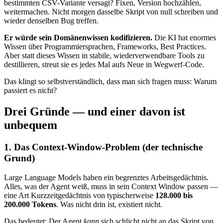
bestimmten CSV-Variante versagt? Fixen, Version hochzählen,
weitermachen. Nicht morgen dasselbe Skript von null schreiben und
wieder denselben Bug treffen.
Er würde sein Domänenwissen kodifizieren.
Die KI hat enormes
Wissen über Programmiersprachen, Frameworks, Best Practices.
Aber statt dieses Wissen in stabile, wiederverwendbare Tools zu
destillieren, streut sie es jedes Mal aufs Neue in Wegwerf-Code.
Das klingt so selbstverständlich, dass man sich fragen muss: Warum
passiert es nicht?
Drei Gründe — und einer davon ist
unbequem
1. Das Context-Window-Problem (der technische
Grund)
Large Language Models haben ein begrenztes Arbeitsgedächtnis.
Alles, was der Agent weiß, muss in sein Context Window passen —
eine Art Kurzzeitgedächtnis von typischerweise
128.000 bis
200.000 Tokens
. Was nicht drin ist, existiert nicht.
Das bedeutet: Der Agent
kann
sich schlicht nicht an das Skript von