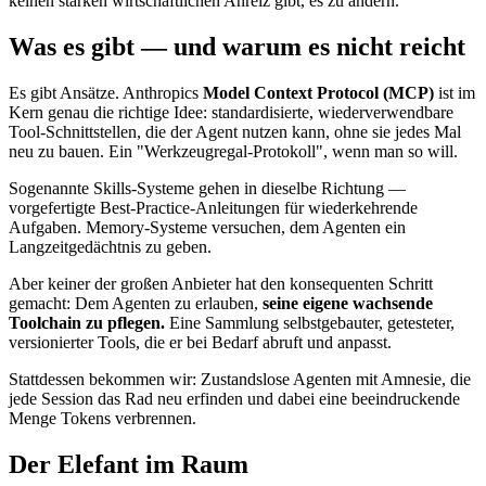
keinen starken wirtschaftlichen Anreiz gibt, es zu ändern.
Was es gibt — und warum es nicht reicht
Es gibt Ansätze. Anthropics
Model Context Protocol (MCP)
ist im
Kern genau die richtige Idee: standardisierte, wiederverwendbare
Tool-Schnittstellen, die der Agent nutzen kann, ohne sie jedes Mal
neu zu bauen. Ein "Werkzeugregal-Protokoll", wenn man so will.
Sogenannte Skills-Systeme gehen in dieselbe Richtung —
vorgefertigte Best-Practice-Anleitungen für wiederkehrende
Aufgaben. Memory-Systeme versuchen, dem Agenten ein
Langzeitgedächtnis zu geben.
Aber keiner der großen Anbieter hat den konsequenten Schritt
gemacht: Dem Agenten zu erlauben,
seine eigene wachsende
Toolchain zu pflegen.
Eine Sammlung selbstgebauter, getesteter,
versionierter Tools, die er bei Bedarf abruft und anpasst.
Stattdessen bekommen wir: Zustandslose Agenten mit Amnesie, die
jede Session das Rad neu erfinden und dabei eine beeindruckende
Menge Tokens verbrennen.
Der Elefant im Raum