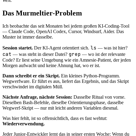
Welt.
Das Murmeltier-Problem
Ich beobachte das seit Monaten bei jedem großen KI-Coding-Tool
— Claude Code, OpenAI Codex, Cursor, Windsurf, Aider. Das
Muster ist immer dasselbe.
ls
Session startet.
Der KI-Agent orientiert sich.
— was ist hier?
cat
grep
— was steht in dieser Datei?
— wo ist der relevante
Code? Er liest seine Umgebung wie ein Amnesie-Patient, der jeden
Morgen aufwacht und keine Ahnung hat, wo er ist.
Dann schreibt er ein Skript.
Ein kleines Python-Programm.
Wegwerfware. Er führt es aus, liefert das Ergebnis, und das Skript
verschwindet im digitalen Müll.
Nächste Anfrage, nächste Session:
Dasselbe Ritual von vorne.
Dieselben Bash-Befehle, dieselbe Orientierungsphase, dasselbe
Wegwerf-Skript — nur mit leicht anderen Variablen diesmal.
Was hier fehlt, ist so offensichtlich, dass es fast wehtut:
Wiederverwendung.
Jeder Junior-Entwickler lernt das in seiner ersten Woche: Wenn du