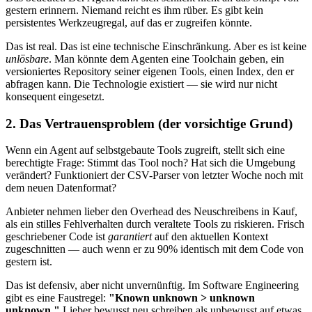
gestern erinnern. Niemand reicht es ihm rüber. Es gibt kein
persistentes Werkzeugregal, auf das er zugreifen könnte.
Das ist real. Das ist eine technische Einschränkung. Aber es ist keine
unlösbare
. Man könnte dem Agenten eine Toolchain geben, ein
versioniertes Repository seiner eigenen Tools, einen Index, den er
abfragen kann. Die Technologie existiert — sie wird nur nicht
konsequent eingesetzt.
2. Das Vertrauensproblem (der vorsichtige Grund)
Wenn ein Agent auf selbstgebaute Tools zugreift, stellt sich eine
berechtigte Frage: Stimmt das Tool noch? Hat sich die Umgebung
verändert? Funktioniert der CSV-Parser von letzter Woche noch mit
dem neuen Datenformat?
Anbieter nehmen lieber den Overhead des Neuschreibens in Kauf,
als ein stilles Fehlverhalten durch veraltete Tools zu riskieren. Frisch
geschriebener Code ist
garantiert
auf den aktuellen Kontext
zugeschnitten — auch wenn er zu 90% identisch mit dem Code von
gestern ist.
Das ist defensiv, aber nicht unvernünftig. Im Software Engineering
gibt es eine Faustregel:
"Known unknown > unknown
unknown."
Lieber bewusst neu schreiben als unbewusst auf etwas