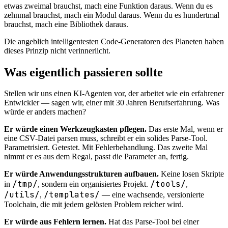
etwas zweimal brauchst, mach eine Funktion daraus. Wenn du es
zehnmal brauchst, mach ein Modul daraus. Wenn du es hundertmal
brauchst, mach eine Bibliothek daraus.
Die angeblich intelligentesten Code-Generatoren des Planeten haben
dieses Prinzip nicht verinnerlicht.
Was eigentlich passieren sollte
Stellen wir uns einen KI-Agenten vor, der arbeitet wie ein erfahrener
Entwickler — sagen wir, einer mit 30 Jahren Berufserfahrung. Was
würde er anders machen?
Er würde einen Werkzeugkasten pflegen.
Das erste Mal, wenn er
eine CSV-Datei parsen muss, schreibt er ein solides Parse-Tool.
Parametrisiert. Getestet. Mit Fehlerbehandlung. Das zweite Mal
nimmt er es aus dem Regal, passt die Parameter an, fertig.
Er würde Anwendungsstrukturen aufbauen.
Keine losen Skripte
/tmp/
/tools/
in
, sondern ein organisiertes Projekt.
,
/utils/
/templates/
,
— eine wachsende, versionierte
Toolchain, die mit jedem gelösten Problem reicher wird.
Er würde aus Fehlern lernen.
Hat das Parse-Tool bei einer